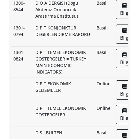
1300-
D O A DERGISI (Dogu
Basılı
8544
Akdeniz Ormancılık
Bilgi
Arastırma Enstitusu)
1301-
D P T KONJONKTUR
Basılı
0794
DEGERLENDIRME RAPORU
Bilgi
1301-
D P T TEMEL EKONOMIK
Basılı
0824
GOSTERGELER = TURKEY
Bilgi
MAIN ECONOMIC
INDICATORS)
D P T EKONOMIK
Online
GELISMELER
Bilgi
D P T TEMEL EKONOMIK
Online
GOSTERGELER
Bilgi
D S I BULTENI
Basılı