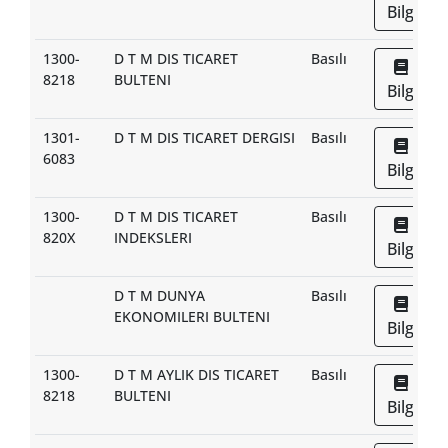
Bilgi
1300-
D T M DIS TICARET
Basılı
8218
BULTENI
Bilgi
1301-
D T M DIS TICARET DERGISI
Basılı
6083
Bilgi
1300-
D T M DIS TICARET
Basılı
820X
INDEKSLERI
Bilgi
D T M DUNYA
Basılı
EKONOMILERI BULTENI
Bilgi
1300-
D T M AYLIK DIS TICARET
Basılı
8218
BULTENI
Bilgi