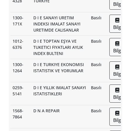
4328
TURKIYE
Bilgi
1300-
D I E SANAYI URETIM
Basılı
171X
INDEKSI IMALAT SANAYI
Bilgi
URETIMDE CALISANLAR
1012-
D I E TOPTAN EŞYA VE
Basılı
6376
TUKETICI FIYATLARI AYLIK
Bilgi
INDEX BULTENI
1300-
D I E TURKIYE EKONOMISI
Basılı
1264
ISTATISTIK VE YORUMLAR
Bilgi
0259-
D I E YILLIK IMALAT SANAYI
Basılı
5141
ISTATISTIKLERI
Bilgi
1568-
D N A REPAIR
Basılı
7864
Bilgi