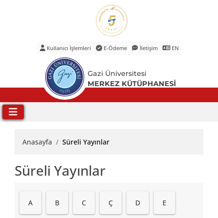
Kullanıcı İşlemleri
E-Ödeme
İletişim
EN
Ana Menü
Gazi Üniversitesi
MERKEZ KÜTÜPHANESİ
Anasayfa
Süreli Yayınlar
Süreli Yayınlar
A
B
C
Ç
D
E