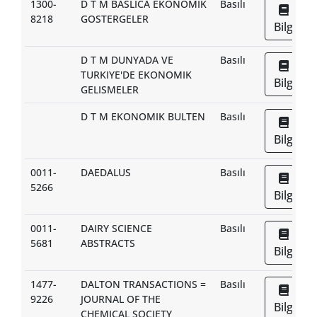
1300-
D T M BASLICA EKONOMIK
Basılı
8218
GOSTERGELER
Bilgi
D T M DUNYADA VE
Basılı
TURKIYE'DE EKONOMIK
Bilgi
GELISMELER
D T M EKONOMIK BULTEN
Basılı
Bilgi
0011-
DAEDALUS
Basılı
5266
Bilgi
0011-
DAIRY SCIENCE
Basılı
5681
ABSTRACTS
Bilgi
1477-
DALTON TRANSACTIONS =
Basılı
9226
JOURNAL OF THE
Bilgi
CHEMICAL SOCIETY