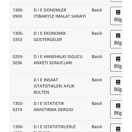
1300-
D I E DONEMLER
Basılı
090X
ITIBARIYLE IMALAT SANAYI
Bilgi
1305-
D I E EKONOMIK
Basılı
3353
GOSTERGELER
Bilgi
0259-
D I E HANEHALKI ISGUCU
Basılı
5036
ANKETI SONUCLARI
Bilgi
D I E INSAAT
Basılı
ISTATISTIKLERI AYLIK
Bilgi
BULTEN
1303-
D I E ISTATISTIK
Basılı
6319
ARASTIRMA DERGISI
Bilgi
1300-
D I E ISTATISTIKLERLE
Basılı