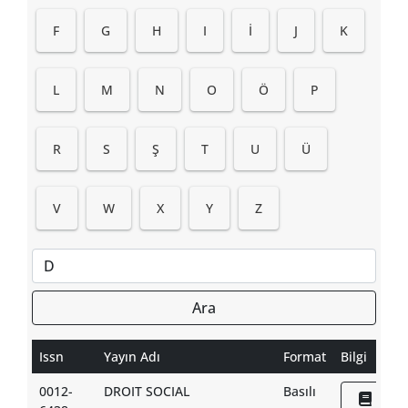
F
G
H
I
İ
J
K
L
M
N
O
Ö
P
R
S
Ş
T
U
Ü
V
W
X
Y
Z
Ara
Issn
Yayın Adı
Format
Bilgi
0012-
DROIT SOCIAL
Basılı