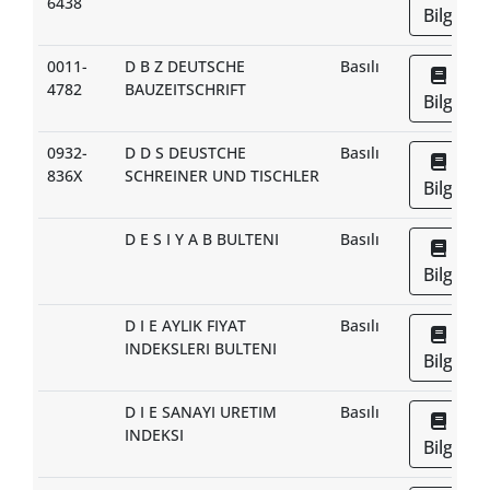
6438
Bilgi
0011-
D B Z DEUTSCHE
Basılı
4782
BAUZEITSCHRIFT
Bilgi
0932-
D D S DEUSTCHE
Basılı
836X
SCHREINER UND TISCHLER
Bilgi
D E S I Y A B BULTENI
Basılı
Bilgi
D I E AYLIK FIYAT
Basılı
INDEKSLERI BULTENI
Bilgi
D I E SANAYI URETIM
Basılı
INDEKSI
Bilgi