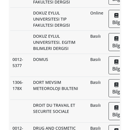
FAKULTESI DERGISI
DOKUZ EYLUL
Online
UNIVERSITESI TIP
Bilgi
FAKULTESI DERGISI
DOKUZ EYLUL
Basılı
UNIVERSITESI. EGITIM
Bilgi
BILIMLERI DERGISI
0012-
DOMUS
Basılı
5377
Bilgi
1306-
DORT MEVSIM
Basılı
178X
METEOROLOJI BULTENI
Bilgi
DROIT DU TRAVAIL ET
Basılı
SECURITE SOCIALE
Bilgi
0012-
DRUG AND COSMETIC
Basılı