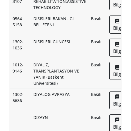
3107
REHABILITATION:ASSISTIVE
Bilgi
TECHNOLOGY
0564-
DISISLERI BAKANLIGI
Basılı
5158
BELLETENI
Bilgi
1302-
DISISLERI GUNCESI
Basılı
1036
Bilgi
1012-
DIYALIZ,
Basılı
9146
TRANSPLANTASYON VE
Bilgi
YANIK (Baskent
Universitesi)
1302-
DIYALOG AVRASYA
Basılı
5686
Bilgi
DIZAYN
Basılı
Bilgi