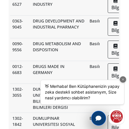
6527
INDUSTRY
Bilgi
0363-
DRUG DEVELOPMENT AND
Basılı
9045
INDUSTRIAL PHARMACY
Bilgi
0090-
DRUG METABOLISM AND
Basılı
9556
DISPOSITION
Bilgi
0012-
DRUGS MADE IN
Basılı
6683
GERMANY
Bilgi
1302-
DUMLUPINAR
Basılı
3055
UNIVERSITESI FEN
Bilgi
BILIMLERI ENSTITUSU.FEN
BILIMLERI DERGISI
1302-
DUMLUPINAR
Basılı
1842
UNIVERSITESI SOSYAL
Bilgi