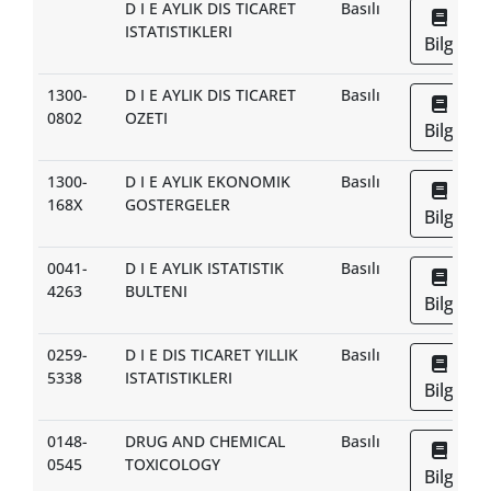
D I E AYLIK DIS TICARET
Basılı
ISTATISTIKLERI
Bilgi
1300-
D I E AYLIK DIS TICARET
Basılı
0802
OZETI
Bilgi
1300-
D I E AYLIK EKONOMIK
Basılı
168X
GOSTERGELER
Bilgi
0041-
D I E AYLIK ISTATISTIK
Basılı
4263
BULTENI
Bilgi
0259-
D I E DIS TICARET YILLIK
Basılı
5338
ISTATISTIKLERI
Bilgi
0148-
DRUG AND CHEMICAL
Basılı
0545
TOXICOLOGY
Bilgi