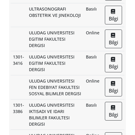
ULTRASONOGRAFI
Basılı
OBSTETRIK VE JINEKOLOJI
Bilgi
ULUDAG UNIVERSITESI
Online
EGITIM FAKULTESI
Bilgi
DERGISI
1301-
ULUDAG UNIVERSITESI
Basılı
3416
EGITIM FAKULTESI
Bilgi
DERGISI
ULUDAG UNIVERSITESI
Online
FEN EDEBIYAT FAKULTESI
Bilgi
SOSYAL BILIMLER DERGISI
1301-
ULUDAG UNIVERSITESI
Basılı
3386
IKTISADI VE IDARI
Bilgi
BILIMLER FAKULTESI
DERGISI