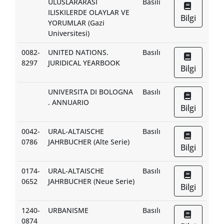
ULUSLARARASI
Basılı
ILISKILERDE OLAYLAR VE
Bilgi
YORUMLAR (Gazi
Universitesi)
0082-
UNITED NATIONS.
Basılı
8297
JURIDICAL YEARBOOK
Bilgi
UNIVERSITA DI BOLOGNA
Basılı
. ANNUARIO
Bilgi
0042-
URAL-ALTAISCHE
Basılı
0786
JAHRBUCHER (Alte Serie)
Bilgi
0174-
URAL-ALTAISCHE
Basılı
0652
JAHRBUCHER (Neue Serie)
Bilgi
1240-
URBANISME
Basılı
0874