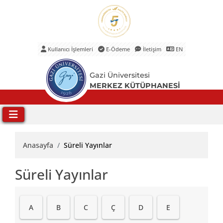
Kullanıcı İşlemleri
E-Ödeme
İletişim
EN
Ana Menü
Gazi Üniversitesi
MERKEZ KÜTÜPHANESİ
Anasayfa
Süreli Yayınlar
Süreli Yayınlar
A
B
C
Ç
D
E