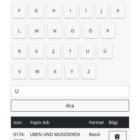
F
G
H
I
İ
J
K
L
M
N
O
Ö
P
R
S
Ş
T
U
Ü
V
W
X
Y
Z
Ara
Issn
Yayın Adı
Format
Bilgi
0174-
UBEN UND MUSIZIEREN
Basılı