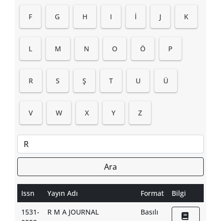
F
G
H
I
İ
J
K
L
M
N
O
Ö
P
R
S
Ş
T
U
Ü
V
W
X
Y
Z
Ara
Issn
Yayın Adı
Format
Bilgi
1531-
R M A JOURNAL
Basılı