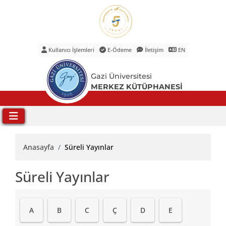
Kullanıcı İşlemleri
E-Ödeme
İletişim
EN
Ana Menü
Gazi Üniversitesi
MERKEZ KÜTÜPHANESİ
Anasayfa
Süreli Yayınlar
Süreli Yayınlar
A
B
C
Ç
D
E